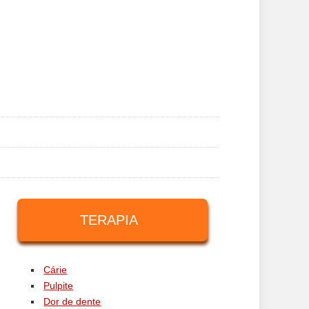
TERAPIA
Cárie
Pulpite
Dor de dente