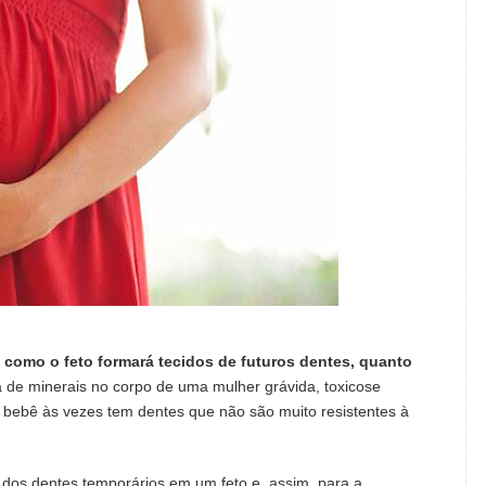
e como o feto formará tecidos de futuros dentes, quanto
a de minerais no corpo de uma mulher grávida, toxicose
o bebê às vezes tem dentes que não são muito resistentes à
 dos dentes temporários em um feto e, assim, para a