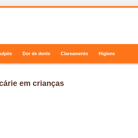
ulpite
Dor de dente
Clareamento
Higiene
cárie em crianças