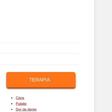
TERAPIA
Cárie
Pulpite
Dor de dente