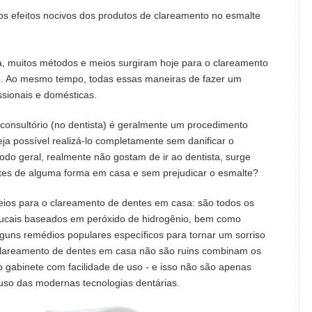
efeitos nocivos dos produtos de clareamento no esmalte
a, muitos métodos e meios surgiram hoje para o clareamento
io. Ao mesmo tempo, todas essas maneiras de fazer um
ssionais e domésticas.
o consultório (no dentista) é geralmente um procedimento
ja possível realizá-lo completamente sem danificar o
o geral, realmente não gostam de ir ao dentista, surge
ntes de alguma forma em casa e sem prejudicar o esmalte?
eios para o clareamento de dentes em casa: são todos os
s bucais baseados em peróxido de hidrogênio, bem como
lguns remédios populares específicos para tornar um sorriso
clareamento de dentes em casa não são ruins combinam os
 gabinete com facilidade de uso - e isso não são apenas
 uso das modernas tecnologias dentárias.