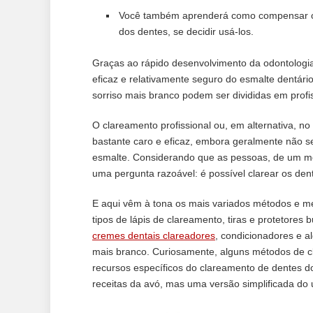
Você também aprenderá como compensar os 
dos dentes, se decidir usá-los.
Graças ao rápido desenvolvimento da odontologi
eficaz e relativamente seguro do esmalte dentár
sorriso mais branco podem ser divididas em profi
O clareamento profissional ou, em alternativa, n
bastante caro e eficaz, embora geralmente não se
esmalte. Considerando que as pessoas, de um mod
uma pergunta razoável: é possível clarear os de
E aqui vêm à tona os mais variados métodos e m
tipos de lápis de clareamento, tiras e protetore
cremes dentais clareadores
, condicionadores e a
mais branco. Curiosamente, alguns métodos de 
recursos específicos do clareamento de dentes do
receitas da avó, mas uma versão simplificada do