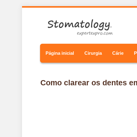
Página inicial
Cirurgia
Cárie
P
Como clarear os dentes e