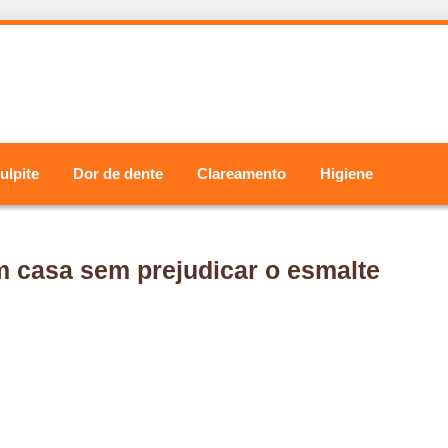
ulpite
Dor de dente
Clareamento
Higiene
m casa sem prejudicar o esmalte